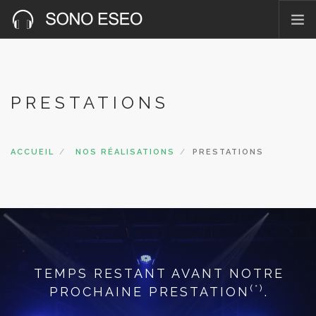
ACCUEIL
PRÉSENTATION
PRESTATIONS
NOS RÉALISATIONS
PHOTOS & VIDÉOS
CATALOGUE
ACCUEIL
NOS RÉALISATIONS
PRESTATIONS
CONTACT
TEMPS RESTANT AVANT NOTRE
(*)
PROCHAINE PRESTATION
.