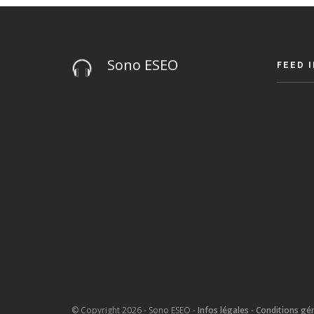
Sono ESEO
FEED 
© Copyright 2026 - Sono ESEO -
Infos légales
-
Conditions gén