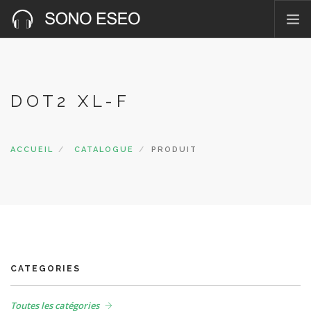
ACCUEIL
PRÉSENTATION
DOT2 XL-F
NOS RÉALISATIONS
PHOTOS & VIDÉOS
CATALOGUE
ACCUEIL
CATALOGUE
PRODUIT
CONTACT
CATEGORIES
Toutes les catégories