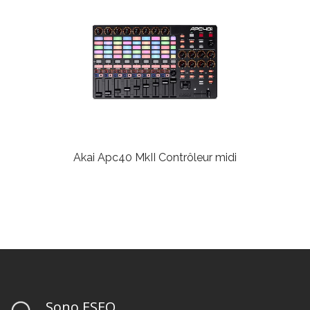
Akai Apc40 MkII
Contrôleur midi
Sono ESEO